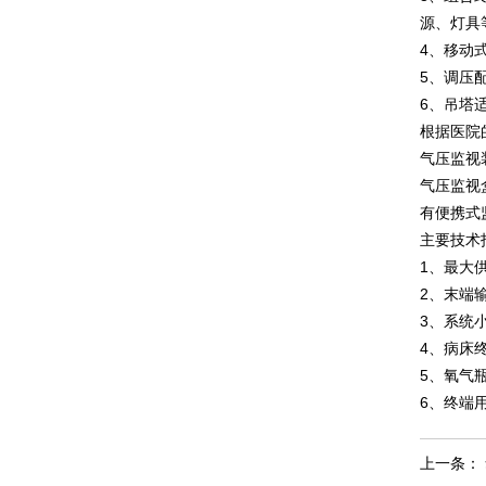
源、灯具
4、移动
5、调压
6、吊塔
根据医院
气压监视
气压监视
有便携式
主要技术
1、最大供
2、末端输
3、系统小
4、病床
5、氧气
6、终端
上一条：