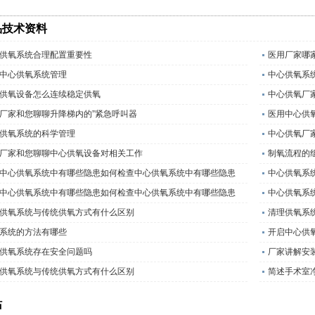
品技术资料
供氧系统合理配置重要性
医用厂家哪
中心供氧系统管理
中心供氧系
供氧设备怎么连续稳定供氧
中心供氧厂
厂家和您聊聊升降梯内的”紧急呼叫器
医用中心供
供氧系统的科学管理
中心供氧厂
厂家和您聊聊中心供氧设备对相关工作
制氧流程的
中心供氧系统中有哪些隐患如何检查中心供氧系统中有哪些隐患
中心供氧系
中心供氧系统中有哪些隐患如何检查中心供氧系统中有哪些隐患
中心供氧系
供氧系统与传统供氧方式有什么区别
清理供氧系
系统的方法有哪些
开启中心供
供氧系统存在安全问题吗
厂家讲解安
供氧系统与传统供氧方式有什么区别
简述手术室
站