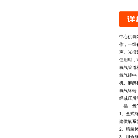
中心供氧
作，一组
声、光报
使用时，
氧气管道
氧气经中
机、麻醉
氧气终端
经减压后
一插，氧
1、盒式
建供氧系
2、暗装
3、组合