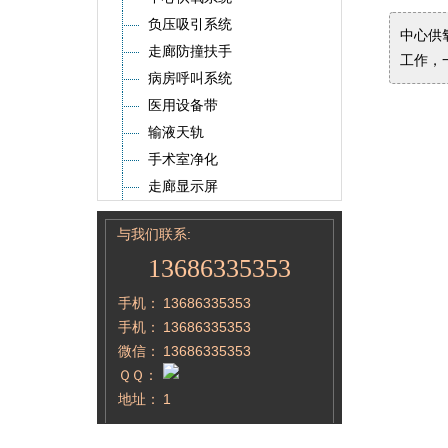
负压吸引系统
中心供
走廊防撞扶手
工作，
病房呼叫系统
医用设备带
输液天轨
手术室净化
走廊显示屏
与我们联系:
13686335353
手机：
13686335353
手机：
13686335353
微信：
13686335353
ＱＱ：
地址：
1