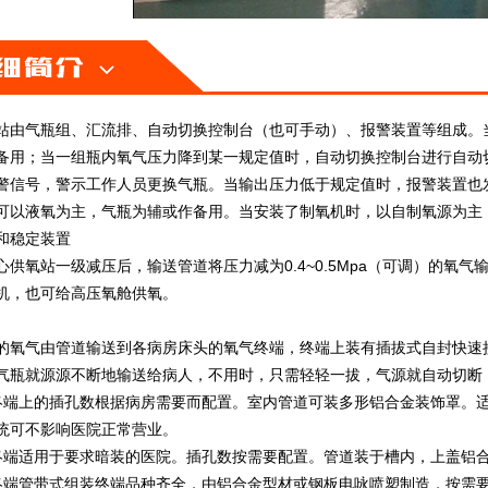
站由气瓶组、汇流排、自动切换控制台（也可手动）、报警装置等组成。
备用；当一组瓶内氧气压力降到某一规定值时，自动切换控制台进行自动
警信号，警示工作人员更换气瓶。当输出压力低于规定值时，报警装置也
可以液氧为主，气瓶为辅或作备用。当安装了制氧机时，以自制氧源为主
和稳定装置
心供氧站一级减压后，输送管道将压力减为0.4~0.5Mpa（可调）的氧
机，也可给高压氧舱供氧。
的氧气由管道输送到各病房床头的氧气终端，终端上装有插拔式自封快速
气瓶就源源不断地输送给病人，不用时，只需轻轻一拔，气源就自动切断
终端上的插孔数根据病房需要而配置。室内管道可装多形铝合金装饰罩。
统可不影响医院正常营业。
终端适用于要求暗装的医院。插孔数按需要配置。管道装于槽内，上盖铝
终端管带式组装终端品种齐全，由铝合金型材或钢板电咏喷塑制造，按需