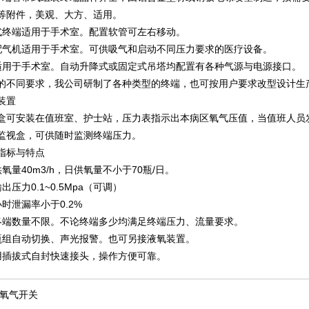
等附件，美观、大方、适用。
式终端适用于手术室。配置软管可左右移动。
配气机适用于手术室。可供吸气和启动不同压力要求的医疗设备。
适用于手术室。自动升降式或固定式吊塔均配置有各种气源与电源接口。
的不同要求，我公司研制了各种类型的终端，也可按用户要求改型设计生
装置
盒可安装在值班室、护士站，压力表指示出本病区氧气压值，当值班人员
监视盒，可供随时监测终端压力。
指标与特点
氧量40m3/h，日供氧量不小于70瓶/日。
出压力0.1~0.5Mpa（可调）
时泄漏率小于0.2%
终端数量不限。不论终端多少均满足终端压力、流量要求。
瓶组自动切换、声光报警。也可另接液氧装置。
用插拔式自封快速接头，操作方便可靠。
氧气开关