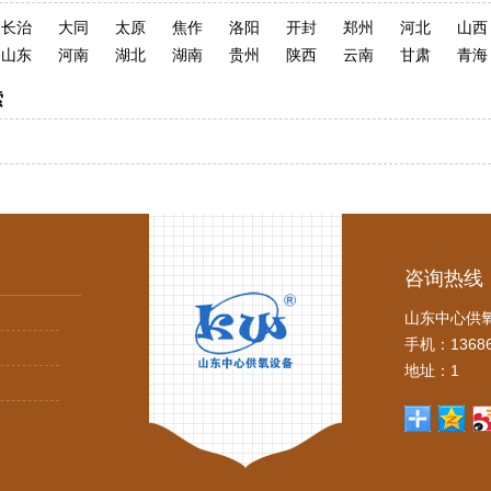
长治
大同
太原
焦作
洛阳
开封
郑州
河北
山西
山东
河南
湖北
湖南
贵州
陕西
云南
甘肃
青海
索
咨询热线
山东中心供
手机：13686
地址：1